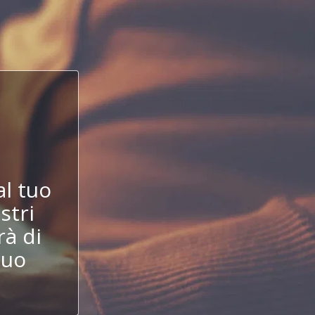
!
l tuo
stri
à di
tuo