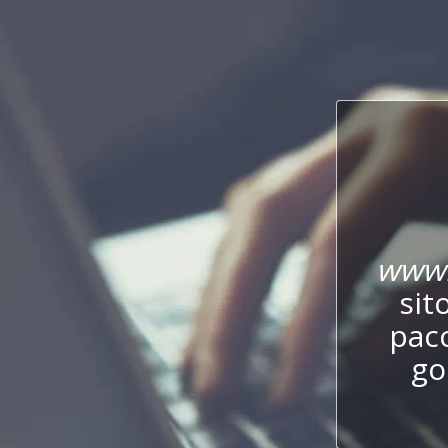
www.
sit
pac
go